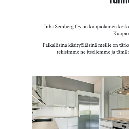
Juha Semberg Oy on kuopiolainen korkea
Kuopioo
Paikallisina käsityöläisinä meille on tä
tekisimme ne itsellemme ja tämä n