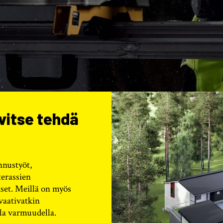
rvitse tehdä
nnustyöt,
terassien
set. Meillä on myös
vaativatkin
la varmuudella.