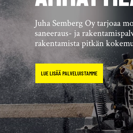
Juha Semberg Oy tarjoaa mo
saneeraus- ja rakentamispal
rakentamista pitkän kokemu
LUE LISÄÄ PALVELUISTAMME