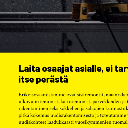
Laita osaajat asialle, ei ta
itse perästä
Erikoisosaamistamme ovat sisäremontit, maanrake
ulkovuoriremontit, kattoremontit, parvekkeiden ja 
rakentaminen sekä sokkelien ja salaojien kunnostuk
pitkä kokemus uudisrakentamisesta ja toteutamme 
uudiskohteet laadukkaasti vuosikymmenien tuomal