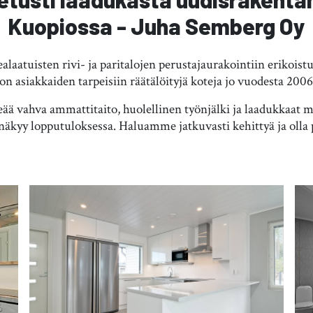
Kuopiossa - Juha Semberg Oy
laatuisten rivi- ja paritalojen perustajaurakointiin erikois
n asiakkaiden tarpeisiin räätälöityjä koteja jo vuodesta 2006
rkeää vahva ammattitaito, huolellinen työnjälki ja laadukka
äkyy lopputuloksessa. Haluamme jatkuvasti kehittyä ja olla p