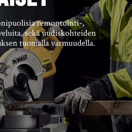
nipuolisia remontointi-,
veluita, sekä uudiskohteiden
ksen tuomalla varmuudella.