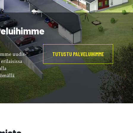
veluihimme
emme uudis-
TUTUSTU PALVELUIHIMME
erilaisissa
alla
tömällä
mista