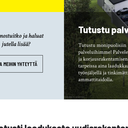
Tutustu pal
nostuitko ja haluat
jutella lisää?
Tutustu monipuolisiin
palveluihimme! Palvel
ja korjausrakentamisen 
A MEIHIN YHTEYTTÄ
tarpeissa aina laadukka
työnjäljellä ja tinkimät
ammattitaidolla.
etusti laadukasta uudisrakenta