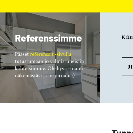
Referenssimme
Kiin
Pääset
referenssit -sivulla
tutustumaan jo valmistuneisiin
OT
kohteisiimme. Ole hyvä – nauti
näkemästäsi ja inspiroidu :)
Tunn